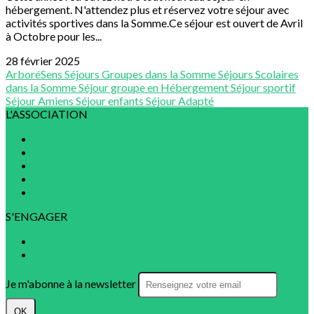
hébergement. N'attendez plus et réservez votre séjour avec
activités sportives dans la Somme.Ce séjour est ouvert de Avril
à Octobre pour les...
28 février 2025
ArboréSens
Séjours Groupes dans la Somme
Séjours Scolaires
dans la Somme
Séjour groupe en Hébergement
Séjour sportif
Séjour Amiens
Séjour enfants
Séjour Adapté
L'ASSOCIATION
Projet associatif
Statuts
Rapports annuels
Chartes
Partenaires
S'ENGAGER
Adhérer
Nous contacter
Je m'abonne à la newsletter
OK