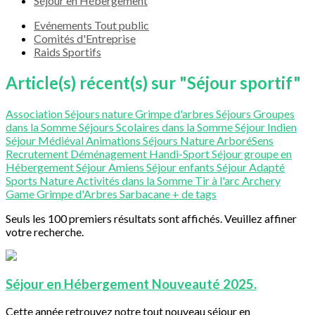
Séjour en Hébergement
Evénements Tout public
Comités d'Entreprise
Raids Sportifs
Article(s) récent(s) sur "Séjour sportif"
Association
Séjours nature
Grimpe d'arbres
Séjours Groupes
dans la Somme
Séjours Scolaires dans la Somme
Séjour Indien
Séjour Médiéval
Animations
Séjours Nature
ArboréSens
Recrutement
Déménagement
Handi-Sport
Séjour groupe en
Hébergement
Séjour Amiens
Séjour enfants
Séjour Adapté
Sports Nature
Activités dans la Somme
Tir à l'arc
Archery
Game
Grimpe d'Arbres
Sarbacane
+ de tags
Seuls les 100 premiers résultats sont affichés. Veuillez affiner
votre recherche.
Séjour en Hébergement Nouveauté 2025.
Cette année retrouvez notre tout nouveau séjour en