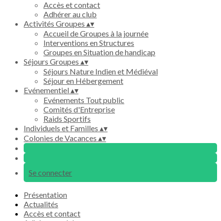
Accès et contact
Adhérer au club
Activités Groupes
▴
▾
Accueil de Groupes à la journée
Interventions en Structures
Groupes en Situation de handicap
Séjours Groupes
▴
▾
Séjours Nature Indien et Médiéval
Séjour en Hébergement
Evénementiel
▴
▾
Evénements Tout public
Comités d'Entreprise
Raids Sportifs
Individuels et Familles
▴
▾
Colonies de Vacances
▴
▾
Se connecter
Présentation
Actualités
Accès et contact