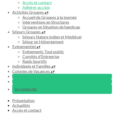
Accès et contact
Adhérer au club
Activités Groupes
▴
▾
Accueil de Groupes à la journée
Interventions en Structures
Groupes en Situation de handicap
Séjours Groupes
▴
▾
Séjours Nature Indien et Médiéval
Séjour en Hébergement
Evénementiel
▴
▾
Evénements Tout public
Comités d'Entreprise
Raids Sportifs
Individuels et Familles
▴
▾
Colonies de Vacances
▴
▾
Se connecter
Présentation
Actualités
Accès et contact