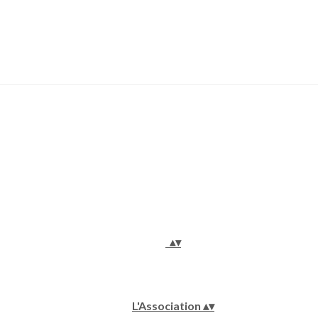
▴
▾
L'Association
▴
▾