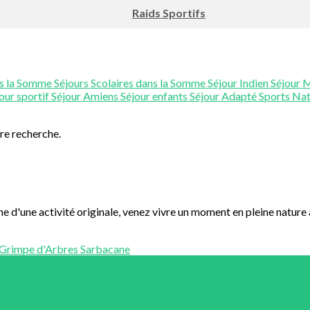
Raids Sportifs
ns la Somme
Séjours Scolaires dans la Somme
Séjour Indien
Séjour 
our sportif
Séjour Amiens
Séjour enfants
Séjour Adapté
Sports Na
tre recherche.
 d'une activité originale, venez vivre un moment en pleine nature à
Grimpe d'Arbres
Sarbacane