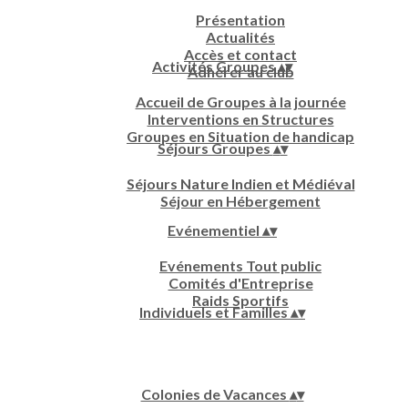
Présentation
Actualités
Accès et contact
Activités Groupes
▴
▾
Adhérer au club
Accueil de Groupes à la journée
Interventions en Structures
Groupes en Situation de handicap
Séjours Groupes
▴
▾
Séjours Nature Indien et Médiéval
Séjour en Hébergement
Evénementiel
▴
▾
Evénements Tout public
Comités d'Entreprise
Raids Sportifs
Individuels et Familles
▴
▾
Colonies de Vacances
▴
▾