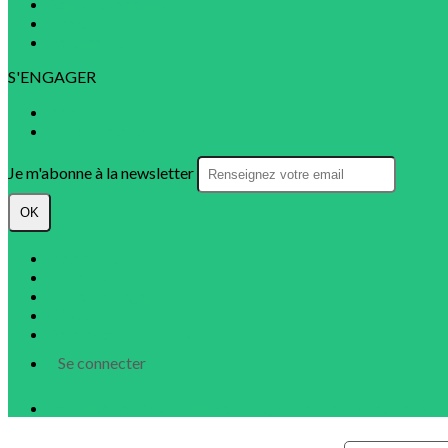
Rapports annuels
Chartes
Partenaires
S'ENGAGER
Adhérer
Nous contacter
Je m'abonne à la newsletter
OK
Plan du site
Licences
Mentions légales
CGUV
Paramétrer vos cookies
Se connecter
Propulsé par AssoConnect, le logiciel des associations Spo