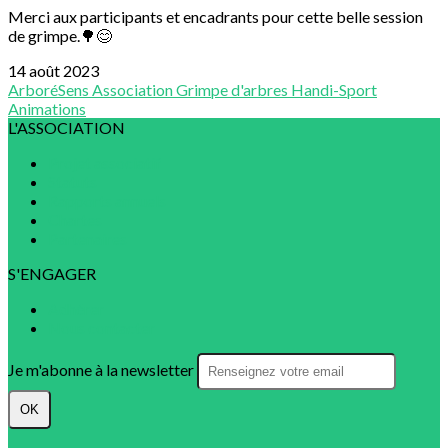
Merci aux participants et encadrants pour cette belle session
de grimpe.🌳😊
14 août 2023
ArboréSens
Association
Grimpe d'arbres
Handi-Sport
Animations
L'ASSOCIATION
Projet associatif
Statuts
Rapports annuels
Chartes
Partenaires
S'ENGAGER
Adhérer
Nous contacter
Je m'abonne à la newsletter
OK