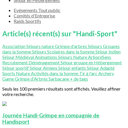
Séjour en Hébergement
Evénements Tout public
Comités d'Entreprise
Raids Sportifs
Article(s) récent(s) sur "Handi-Sport"
Association
Séjours nature
Grimpe d'arbres
Séjours Groupes
dans la Somme
Séjours Scolaires dans la Somme
Séjour Indien
Séjour Médiéval
Animations
Séjours Nature
ArboréSens
Recrutement
Déménagement
Séjour groupe en Hébergement
Séjour sportif
Séjour Amiens
Séjour enfants
Séjour Adapté
Sports Nature
Activités dans la Somme
Tir à l'arc
Archery
Game
Grimpe d'Arbres
Sarbacane
+ de tags
Seuls les 100 premiers résultats sont affichés. Veuillez affiner
votre recherche.
Journée Handi-Grimpe en compagnie de
Handisport